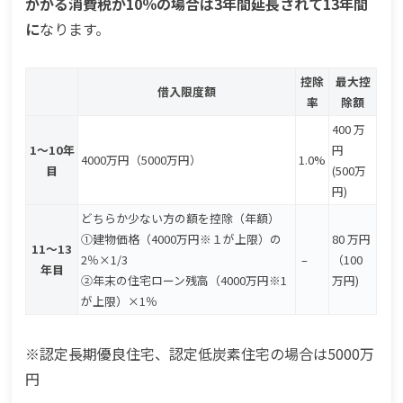
かかる消費税が10％の場合は3年間延長されて13年間
に
なります。
控除
最大控
借入限度額
率
除額
400 万
1～10年
円
4000万円（5000万円）
1.0%
目
(500万
円)
どちらか少ない方の額を控除（年額）
①建物価格（4000万円※１が上限）の
80 万円
11～13
2％×1/3
–
（100
年目
②年末の住宅ローン残高（4000万円※1
万円)
が上限）×1％
※認定長期優良住宅、認定低炭素住宅の場合は5000万
円