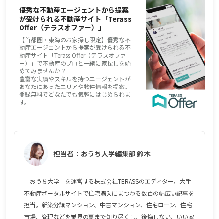
優秀な不動産エージェントから提案
が受けられる不動産サイト「Terass
Offer（テラスオファー）」
【首都圏・東海のお家探し限定】優秀な不
動産エージェントから提案が受けられる不
動産サイト「Terass Offer（テラスオファ
ー）」で
不動産のプロと一
緒に家探しを始
めてみませんか？
豊富な実績やスキルを持つエージェントが
あなたにあったエリアや物件情報を提案。
登録無料でどなたでも気軽にはじめられま
す。
担当者：おうち大学編集部 鈴木
「おうち大学」を運営する株式会社TERASSのエディター。大手
不動産ポータルサイトで住宅購入にまつわる数百の幅広い記事を
担当。新築分譲マンション、中古マンション、住宅ローン、住宅
市場、管理などを業界の裏まで知り尽くし、後悔しない、いい家