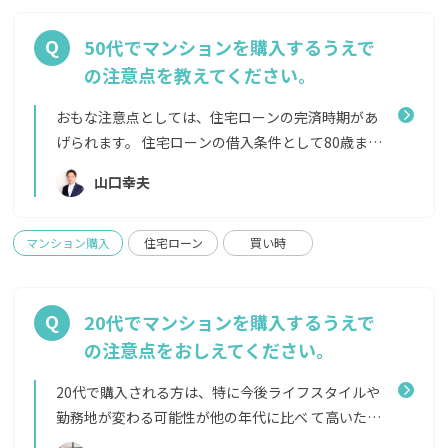
も増えていきます。税務署など、平日に時間をつくっ
の詳細な情報が確認できる「返済予定表（償還予定
て取りに行かなければならないケースもあるため、
表）」を用意しておきましょう。
50代でマンションを購入するうえで
あらかじめ用意しておくものをエージェントに確認
の注意点を教えてください。
しておくとスムーズでしょう。 また、余談ですが内
覧については必ず意思決定をおこなう方全員（ご夫
おもな注意点としては、住宅ローンの完済時期があ
婦ならばお二人揃って）で行く、もしくは一緒に見
げられます。 住宅ローンの借入条件として80歳まで
に行こう、と思えるような物件をまず見つけること
に完済することを前提としている金融機関がほとん
山口幸夫
をおすすめします。物件をご夫婦のどちらかが気に入
どのため、ご年齢によっては返済期間を30年以内に
り単独で内覧に行った場合、実際に買付の申込みを
しなければなりません。 完済期間を短くすると、
出す段階で「やっぱりここが気になる」「ここもチ
その分月々の支払い額が上がります。期間が短ければ
マンション購入
住宅ローン
買い時
ェックしたい」と、内覧に行っていない方が躊躇して
最終的に支払う利息額も減りますが、老後資金を考
しまうことが多いです。そうして時間をかけてゆっく
慮していくらを毎月の支払額に設定するのか、ライ
り決めた結果、満足できる物件が購入できる場合は
フプランから考えていただくとよいでしょう。 ま
20代でマンションを購入するうえで
よいですが、近年は特によい物件ほど速く売れてし
た、健康上の理由で住宅ローンの審査がおりにくく
の注意点をおしえてください。
まうため、買い逃して後悔される方もいらっしゃい
なることもあります。団体信用生命保険などに条件が
ます。 物件を一緒に見て回れば、その過程で自然と
つくだけの場合もありますが、金融機関や提携の保
20代で購入される方は、特に今後ライフスタイルや
ご家族の意見がまとまっていきますので、ぜひ内覧は
険会社によってその基準は異なりますので、ご不安な
勤務地が変わる可能性が他の年代に比べ て高いた
意思決定をされる方みんなで行ってくださいね。
方は複数の金融機関に審査を通していただくことを
め、いざとなったらすぐに「売れる・貸せる」流動