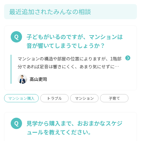
まうこともありますので、ほしい物件であれば時期を
手元に残る現金が減る 今は空前の低金利の時代です
気にせず早めに問い合わせてみることをおすすめし
から、無理に頭金を多く入れる必要はありません。
最近追加されたみんなの相談
ます。
頭金を入れることに拘り、その後緊急時に手元に現金
がなく別の借り入れをしてしまうのでは本末転倒で
す。 また、頭金は最低限にして、残った現金を運用
子どもがいるのですが、マンションは
したほうが、頭金を入れて利息を浮かせるよりも得
音が響いてしまうでしょうか？
になる場合もあるので、ファイナンシャルプランナー
などにライフプランから資金計画を相談するとよい
マンションの構造や部屋の位置によりますが、1階部
でしょう。
分であれば足音は響きにくく、あまり気にせずに子
どもを遊ばせられるでしょう。 とはいえ、音は壁伝
高山吏司
いにも響くことがあります。子どもの遊び場となる共
用施設があるマンションならば、それらの施設を利
用することで日中気兼ねなく走り回ることも可能で
マンション購入
トラブル
マンション
子育て
す。 また、ラグをひいたり、タイルカーペットなど
で足音を軽減する方法もあります。 リノベーション
などで天井コンクリートあらわしにすると、見栄えは
見学から購入まで、おおまかなスケジ
とてもよいのですが、階を隔てる空間がなくなる
ュールを教えてください。
分、上下階の音が聞こえやすくなることがあります。