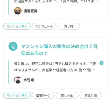
流通量が多くなりますので、「買う時期」というより
も、「家探しをスタートする時期」としてぴったり
渡邊夏男
なのは年明けからだと言われています。 ですが、そ
れ以外の時期にいい物件が出ない、というわけでは
決してありません。 住宅購入は大きな買い物ですか
マンション購入
スケジュール
買い時
ら、思い立った時にまずは相談からはじめて、じっく
りと情報収集していただくことをおすすめします。
中古マンションでは、市場に出た個人や企業が持っ
マンション購入の頭金の決め方は？目
ている物件を購入する形となります。家を売る理由は
安はあるの？
本当にさまざまですので、いい物件が出る時期は読め
ないうえに、一度市場に出たら数日でとられてしま
昔と違い、現在は頭金は0円でも購入できます。目安
うようなこともあります。「こんな条件が出たら買お
はありませんが、自営業や経営者の方は1割や2割の
う！」と事前に決めておくことが大事です。 また、
準備を必須とする金融機関もあります。 頭金0円の場
水智崚
新築マンションの場合は、売り主はマンションを建
合 メリット：手元に現金を多く残せるデメリット：
てたデベロッパーであることがほとんどです。その会
金利が高くなる可能性がある、住宅ローンの借入額
社の決算期が近くなると家具や家電などのキャンペ
が多くなるため支払う利息も多くなる 頭金を入れる
マンション購入
住宅ローン
家とお金
資金計画
ーンが増えることがありますが、最近では新築の供
場合 メリット：支払う利息が少なくなる、借入額が
給自体が減っておりいい住戸は早めに売り切れてし
少なくなるため審査が通りやすくなるデメリット：