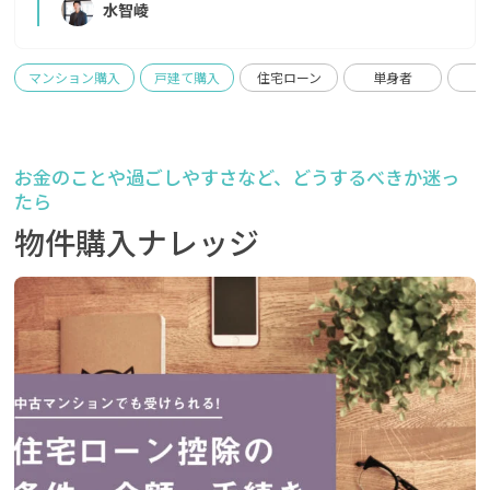
水智崚
おすすめします。
性が高いマンションを選んでおいたほうがよいでし
ょう。 また、たとえ年収が高くても今の会社への勤
務歴 が浅いと住宅ローンの審査上不利になることが
マンション購入
戸建て購入
住宅ローン
単身者
あります。在籍3年程度経っていれば問題ありませ
ん。とはいえ、一昔前と違い現在は転職が当たり前
の世の中となっているため、金融機関によっては1年
お金のことや過ごしやすさなど、どうするべきか迷っ
や半年の在籍でも審査可能です。 なお、独身の方の
たら
場合は既婚の方より審査が厳しいことと、20代で先
物件購入ナレッジ
に投資用マンションをローンで購入される方もいま
すが、その後自己居住用での住宅ローンが簡単には
組めなくなるので、注意が必要です。