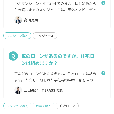
マンションの管理規約によって、楽器演奏の時間帯な
中古マンション・中古戸建ての場合、探し始めから
どが指定されている場合や、音が反響しやすいエン
引き渡しまでのスケジュールは、意外とスピーディ
トランスホールや中庭での追いかけっこなどが禁止
ーです。 ■家探しの前準備・予算や資金計画を決め
高山吏司
されているマンションもありますので、気になる方は
る・物件の条件を決める・SUUMOなどで気になる物
事前にエージェントから管理会社へヒアリングをし
件をリストアップし、相場観をつかむ ■物件の内
てもらうことが確実です。
覧・候補物件の内覧（2〜3物件程度見ることが多
マンション購入
スケジュール
い） ■申し込み〜契約（1週間〜1ヶ月程度）・売主
へ買付申込書を提出（内覧に行った即日に送るケー
スも）・売主と合意がとれたら契約日の設定へ・住
車のローンがあるのですが、住宅ロー
宅ローンの仮審査を済ませる（数日〜2週間）・売買
ンは組めますか？
契約を締結する・売主との間で決済日（引き渡しの
日）を決める・住宅ローンの本審査を通し、住宅ロ
車などのローンがある状態でも、住宅ローンは組め
ーン契約を進める（1週間〜3週間）・決済日に、金
ます。 ただし、限られた与信枠の中の一部を車のロ
融機関にて物件代金の支払いと、引き渡しをおこなう
ーンに使っている状態で新たに住宅ローンを借りる
江口亮介｜TERASS代表
特に慌ただしくなるのが、買付の申込みをしてから
ため、車のローンがない場合と比べて借入れの上限
決済までの期間です。住宅ローンの本審査のために金
額は減るケースが多いです。 場合によっては、融資
融機関に行ったり、源泉徴収票や確定申告書などの審
までに完済を求められたり、返済期間に遅延がない事
マンション購入
戸建て購入
住宅ローン
査書類を集めたり、対面で決済をしたりなど、手続き
が条件となる場合もあります。事前準備として、返済