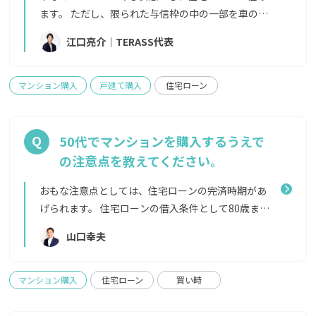
ーン契約を進める（1週間〜3週間）・決済日に、金
ます。 ただし、限られた与信枠の中の一部を車のロ
融機関にて物件代金の支払いと、引き渡しをおこなう
ーンに使っている状態で新たに住宅ローンを借りる
江口亮介｜TERASS代表
特に慌ただしくなるのが、買付の申込みをしてから
ため、車のローンがない場合と比べて借入れの上限
決済までの期間です。住宅ローンの本審査のために金
額は減るケースが多いです。 場合によっては、融資
融機関に行ったり、源泉徴収票や確定申告書などの審
までに完済を求められたり、返済期間に遅延がない事
マンション購入
戸建て購入
住宅ローン
査書類を集めたり、対面で決済をしたりなど、手続き
が条件となる場合もあります。事前準備として、返済
も増えていきます。税務署など、平日に時間をつくっ
の詳細な情報が確認できる「返済予定表（償還予定
て取りに行かなければならないケースもあるため、
表）」を用意しておきましょう。
50代でマンションを購入するうえで
あらかじめ用意しておくものをエージェントに確認
の注意点を教えてください。
しておくとスムーズでしょう。 また、余談ですが内
覧については必ず意思決定をおこなう方全員（ご夫
おもな注意点としては、住宅ローンの完済時期があ
婦ならばお二人揃って）で行く、もしくは一緒に見
げられます。 住宅ローンの借入条件として80歳まで
に行こう、と思えるような物件をまず見つけること
に完済することを前提としている金融機関がほとん
山口幸夫
をおすすめします。物件をご夫婦のどちらかが気に入
どのため、ご年齢によっては返済期間を30年以内に
り単独で内覧に行った場合、実際に買付の申込みを
しなければなりません。 完済期間を短くすると、
出す段階で「やっぱりここが気になる」「ここもチ
その分月々の支払い額が上がります。期間が短ければ
マンション購入
住宅ローン
買い時
ェックしたい」と、内覧に行っていない方が躊躇して
最終的に支払う利息額も減りますが、老後資金を考
しまうことが多いです。そうして時間をかけてゆっく
慮していくらを毎月の支払額に設定するのか、ライ