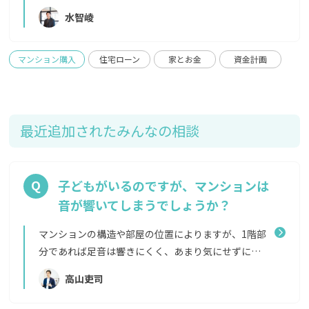
う！」と事前に決めておくことが大事です。 また、
準備を必須とする金融機関もあります。 頭金0円の場
水智崚
新築マンションの場合は、売り主はマンションを建
合 メリット：手元に現金を多く残せるデメリット：
てたデベロッパーであることがほとんどです。その会
金利が高くなる可能性がある、住宅ローンの借入額
社の決算期が近くなると家具や家電などのキャンペ
が多くなるため支払う利息も多くなる 頭金を入れる
マンション購入
住宅ローン
家とお金
資金計画
ーンが増えることがありますが、最近では新築の供
場合 メリット：支払う利息が少なくなる、借入額が
給自体が減っておりいい住戸は早めに売り切れてし
少なくなるため審査が通りやすくなるデメリット：
まうこともありますので、ほしい物件であれば時期を
手元に残る現金が減る 今は空前の低金利の時代です
気にせず早めに問い合わせてみることをおすすめし
から、無理に頭金を多く入れる必要はありません。
最近追加されたみんなの相談
ます。
頭金を入れることに拘り、その後緊急時に手元に現金
がなく別の借り入れをしてしまうのでは本末転倒で
す。 また、頭金は最低限にして、残った現金を運用
子どもがいるのですが、マンションは
したほうが、頭金を入れて利息を浮かせるよりも得
音が響いてしまうでしょうか？
になる場合もあるので、ファイナンシャルプランナー
などにライフプランから資金計画を相談するとよい
マンションの構造や部屋の位置によりますが、1階部
でしょう。
分であれば足音は響きにくく、あまり気にせずに子
どもを遊ばせられるでしょう。 とはいえ、音は壁伝
高山吏司
いにも響くことがあります。子どもの遊び場となる共
用施設があるマンションならば、それらの施設を利