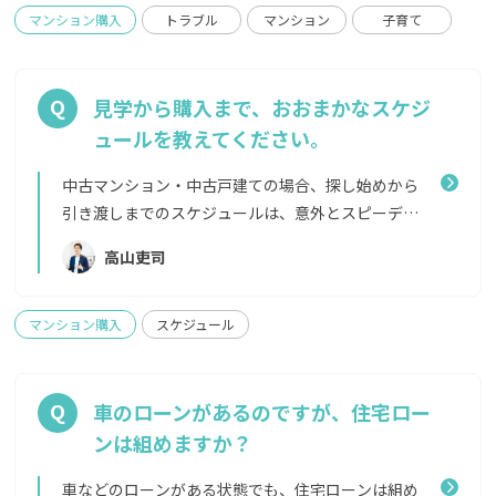
用することで日中気兼ねなく走り回ることも可能で
マンション購入
トラブル
マンション
子育て
す。 また、ラグをひいたり、タイルカーペットなど
で足音を軽減する方法もあります。 リノベーション
などで天井コンクリートあらわしにすると、見栄えは
見学から購入まで、おおまかなスケジ
とてもよいのですが、階を隔てる空間がなくなる
ュールを教えてください。
分、上下階の音が聞こえやすくなることがあります。
マンションの管理規約によって、楽器演奏の時間帯な
中古マンション・中古戸建ての場合、探し始めから
どが指定されている場合や、音が反響しやすいエン
引き渡しまでのスケジュールは、意外とスピーディ
トランスホールや中庭での追いかけっこなどが禁止
ーです。 ■家探しの前準備・予算や資金計画を決め
高山吏司
されているマンションもありますので、気になる方は
る・物件の条件を決める・SUUMOなどで気になる物
事前にエージェントから管理会社へヒアリングをし
件をリストアップし、相場観をつかむ ■物件の内
てもらうことが確実です。
覧・候補物件の内覧（2〜3物件程度見ることが多
マンション購入
スケジュール
い） ■申し込み〜契約（1週間〜1ヶ月程度）・売主
へ買付申込書を提出（内覧に行った即日に送るケー
スも）・売主と合意がとれたら契約日の設定へ・住
車のローンがあるのですが、住宅ロー
宅ローンの仮審査を済ませる（数日〜2週間）・売買
ンは組めますか？
契約を締結する・売主との間で決済日（引き渡しの
日）を決める・住宅ローンの本審査を通し、住宅ロ
車などのローンがある状態でも、住宅ローンは組め