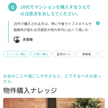
り決めた結果、満足できる物件が購入できる場合は
フプランから考えていただくとよいでしょう。 ま
20代でマンションを購入するうえで
よいですが、近年は特によい物件ほど速く売れてし
た、健康上の理由で住宅ローンの審査がおりにくく
の注意点をおしえてください。
まうため、買い逃して後悔される方もいらっしゃい
なることもあります。団体信用生命保険などに条件が
ます。 物件を一緒に見て回れば、その過程で自然と
つくだけの場合もありますが、金融機関や提携の保
20代で購入される方は、特に今後ライフスタイルや
ご家族の意見がまとまっていきますので、ぜひ内覧は
険会社によってその基準は異なりますので、ご不安な
勤務地が変わる可能性が他の年代に比べ て高いた
意思決定をされる方みんなで行ってくださいね。
方は複数の金融機関に審査を通していただくことを
め、いざとなったらすぐに「売れる・貸せる」流動
水智崚
おすすめします。
性が高いマンションを選んでおいたほうがよいでし
ょう。 また、たとえ年収が高くても今の会社への勤
務歴 が浅いと住宅ローンの審査上不利になることが
マンション購入
戸建て購入
住宅ローン
単身者
あります。在籍3年程度経っていれば問題ありませ
ん。とはいえ、一昔前と違い現在は転職が当たり前
の世の中となっているため、金融機関によっては1年
お金のことや過ごしやすさなど、どうするべきか迷っ
や半年の在籍でも審査可能です。 なお、独身の方の
たら
場合は既婚の方より審査が厳しいことと、20代で先
物件購入ナレッジ
に投資用マンションをローンで購入される方もいま
すが、その後自己居住用での住宅ローンが簡単には
組めなくなるので、注意が必要です。