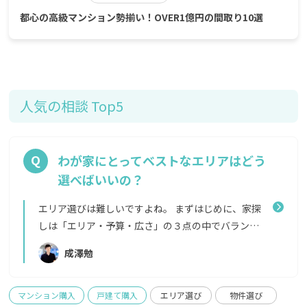
都心の高級マンション勢揃い！OVER1億円の間取り10選
人気の相談 Top5
わが家にとってベストなエリアはどう
選べばいいの？
エリア選びは難しいですよね。 まずはじめに、家探
しは「エリア・予算・広さ」の３点の中でバランス
をとることが大事だと言われています。選択肢を広げ
成澤勉
すぎるとかえって悩んでしまい決められないことが
多いため、ご自身の知っているエリアや最初に想定
していたエリアで、この３つのバランスが成り立つの
マンション購入
戸建て購入
エリア選び
物件選び