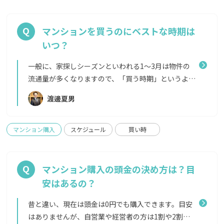
であれば無理にエリアを広げる必要はありません。
そのうえで、予算と広さの希望をかなえるために、
「エリアを広げて探してみよう」という場合は以下
マンションを買うのにベストな時期は
のように探してみることをおすすめします。 優先し
いつ？
たい暮らしの条件を挙げてみる（職場へのアクセ
ス、教育環境、緑、資産性など）上記の中でざっく
一般に、家探しシーズンといわれる1〜3月は物件の
りとでも、優先順位を決める上記がかなえられるエ
流通量が多くなりますので、「買う時期」というより
リアを、交通アクセスなら路線、資産性であれば再
も、「家探しをスタートする時期」としてぴったり
渡邊夏男
開発のエリアや複数路線が走っているところなどか
なのは年明けからだと言われています。 ですが、そ
ら探していく エリアに詳しくなく、③が難しい場合
れ以外の時期にいい物件が出ない、というわけでは
は、希望のエリアイメージをAgentlyで伝えてみる
決してありません。 住宅購入は大きな買い物ですか
マンション購入
スケジュール
買い時
と、提案がもらえるので試してみてくださいね。
ら、思い立った時にまずは相談からはじめて、じっく
りと情報収集していただくことをおすすめします。
中古マンションでは、市場に出た個人や企業が持っ
マンション購入の頭金の決め方は？目
ている物件を購入する形となります。家を売る理由は
安はあるの？
本当にさまざまですので、いい物件が出る時期は読め
ないうえに、一度市場に出たら数日でとられてしま
昔と違い、現在は頭金は0円でも購入できます。目安
うようなこともあります。「こんな条件が出たら買お
はありませんが、自営業や経営者の方は1割や2割の