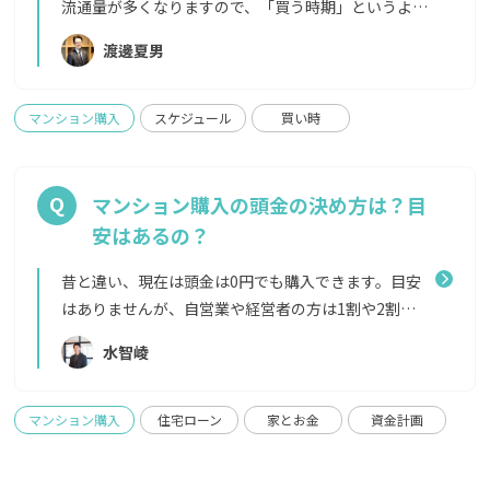
りとでも、優先順位を決める上記がかなえられるエ
流通量が多くなりますので、「買う時期」というより
リアを、交通アクセスなら路線、資産性であれば再
も、「家探しをスタートする時期」としてぴったり
渡邊夏男
開発のエリアや複数路線が走っているところなどか
なのは年明けからだと言われています。 ですが、そ
ら探していく エリアに詳しくなく、③が難しい場合
れ以外の時期にいい物件が出ない、というわけでは
は、希望のエリアイメージをAgentlyで伝えてみる
決してありません。 住宅購入は大きな買い物ですか
マンション購入
スケジュール
買い時
と、提案がもらえるので試してみてくださいね。
ら、思い立った時にまずは相談からはじめて、じっく
りと情報収集していただくことをおすすめします。
中古マンションでは、市場に出た個人や企業が持っ
マンション購入の頭金の決め方は？目
ている物件を購入する形となります。家を売る理由は
安はあるの？
本当にさまざまですので、いい物件が出る時期は読め
ないうえに、一度市場に出たら数日でとられてしま
昔と違い、現在は頭金は0円でも購入できます。目安
うようなこともあります。「こんな条件が出たら買お
はありませんが、自営業や経営者の方は1割や2割の
う！」と事前に決めておくことが大事です。 また、
準備を必須とする金融機関もあります。 頭金0円の場
水智崚
新築マンションの場合は、売り主はマンションを建
合 メリット：手元に現金を多く残せるデメリット：
てたデベロッパーであることがほとんどです。その会
金利が高くなる可能性がある、住宅ローンの借入額
社の決算期が近くなると家具や家電などのキャンペ
が多くなるため支払う利息も多くなる 頭金を入れる
マンション購入
住宅ローン
家とお金
資金計画
ーンが増えることがありますが、最近では新築の供
場合 メリット：支払う利息が少なくなる、借入額が
給自体が減っておりいい住戸は早めに売り切れてし
少なくなるため審査が通りやすくなるデメリット：