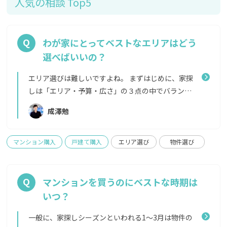
人気の相談 Top5
わが家にとってベストなエリアはどう
選べばいいの？
エリア選びは難しいですよね。 まずはじめに、家探
しは「エリア・予算・広さ」の３点の中でバランス
をとることが大事だと言われています。選択肢を広げ
成澤勉
すぎるとかえって悩んでしまい決められないことが
多いため、ご自身の知っているエリアや最初に想定
していたエリアで、この３つのバランスが成り立つの
マンション購入
戸建て購入
エリア選び
物件選び
であれば無理にエリアを広げる必要はありません。
そのうえで、予算と広さの希望をかなえるために、
「エリアを広げて探してみよう」という場合は以下
マンションを買うのにベストな時期は
のように探してみることをおすすめします。 優先し
いつ？
たい暮らしの条件を挙げてみる（職場へのアクセ
ス、教育環境、緑、資産性など）上記の中でざっく
一般に、家探しシーズンといわれる1〜3月は物件の