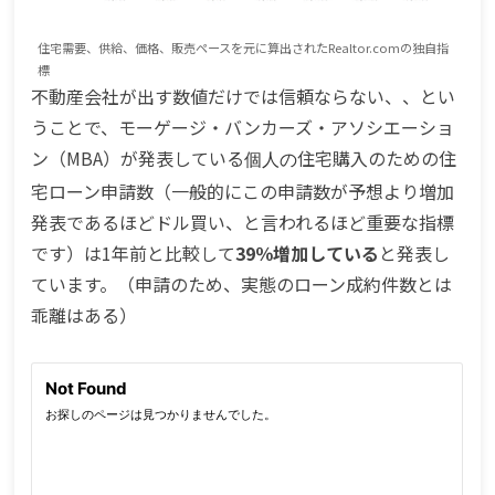
住宅需要、供給、価格、販売ペースを元に算出されたRealtor.comの独自指
標
不動産会社が出す数値だけでは信頼ならない、、とい
うことで、モーゲージ・バンカーズ・アソシエーショ
ン（MBA）が発表している
住宅購入のための住
個人の
宅ローン申請数（一般的にこの申請数が予想より増加
発表であるほどドル買い、と言われるほど重要な指標
です）は1年前と比較して
39％増加している
と発表し
ています。（申請のため、実態のローン成約件数とは
乖離はある）