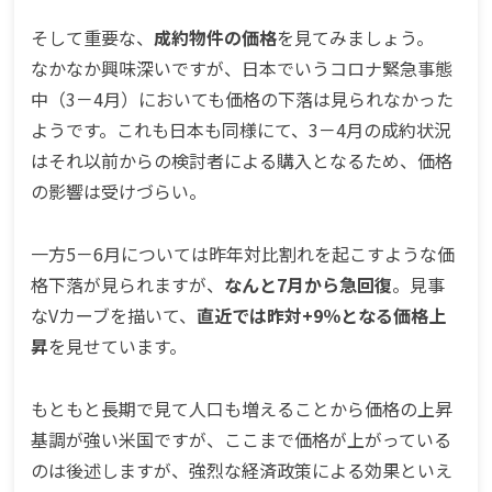
そして重要な、
成約物件の価格
を見てみましょう。
なかなか興味深いですが、日本でいうコロナ緊急事態
中（3－4月）においても価格の下落は見られなかった
ようです。これも日本も同様にて、3－4月の成約状況
はそれ以前からの検討者による購入となるため、価格
の影響は受けづらい。
一方5－6月については昨年対比割れを起こすような価
格下落が見られますが、
なんと7月から急回復
。見事
なVカーブを描いて、
直近では昨対+9％となる価格上
昇
を見せています。
もともと長期で見て人口も増えることから価格の上昇
基調が強い米国ですが、ここまで価格が上がっている
のは後述しますが、強烈な経済政策による効果といえ