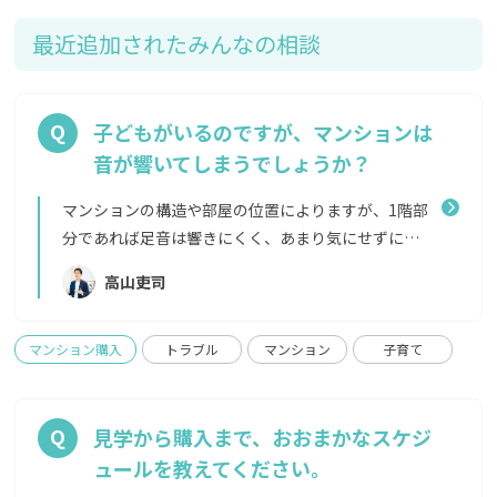
まうこともありますので、ほしい物件であれば時期を
手元に残る現金が減る 今は空前の低金利の時代です
気にせず早めに問い合わせてみることをおすすめし
から、無理に頭金を多く入れる必要はありません。
最近追加されたみんなの相談
ます。
頭金を入れることに拘り、その後緊急時に手元に現金
がなく別の借り入れをしてしまうのでは本末転倒で
す。 また、頭金は最低限にして、残った現金を運用
子どもがいるのですが、マンションは
したほうが、頭金を入れて利息を浮かせるよりも得
音が響いてしまうでしょうか？
になる場合もあるので、ファイナンシャルプランナー
などにライフプランから資金計画を相談するとよい
マンションの構造や部屋の位置によりますが、1階部
でしょう。
分であれば足音は響きにくく、あまり気にせずに子
どもを遊ばせられるでしょう。 とはいえ、音は壁伝
高山吏司
いにも響くことがあります。子どもの遊び場となる共
用施設があるマンションならば、それらの施設を利
用することで日中気兼ねなく走り回ることも可能で
マンション購入
トラブル
マンション
子育て
す。 また、ラグをひいたり、タイルカーペットなど
で足音を軽減する方法もあります。 リノベーション
などで天井コンクリートあらわしにすると、見栄えは
見学から購入まで、おおまかなスケジ
とてもよいのですが、階を隔てる空間がなくなる
ュールを教えてください。
分、上下階の音が聞こえやすくなることがあります。