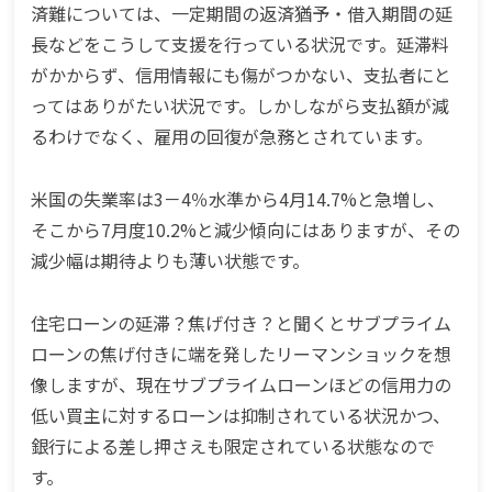
済難については、一定期間の返済猶予・借入期間の延
長などをこうして支援を行っている状況です。延滞料
がかからず、信用情報にも傷がつかない、支払者にと
ってはありがたい状況です。しかしながら支払額が減
るわけでなく、雇用の回復が急務とされています。
米国の失業率は3－4％水準から4月14.7%と急増し、
そこから7月度10.2%と減少傾向にはありますが、その
減少幅は期待よりも薄い状態です。
住宅ローンの延滞？焦げ付き？と聞くとサブプライム
ローンの焦げ付きに端を発したリーマンショックを想
像しますが、現在サブプライムローンほどの信用力の
低い買主に対するローンは抑制されている状況かつ、
銀行による差し押さえも限定されている状態なので
す。